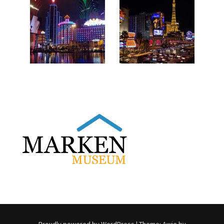
Proudly powered by WordPress
|
Theme:
Awie
by