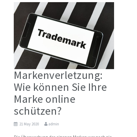
o
er
l
e
o
k
Markenverletzung:
Wie können Sie Ihre
Marke online
schützen?
21 May 2020
admin