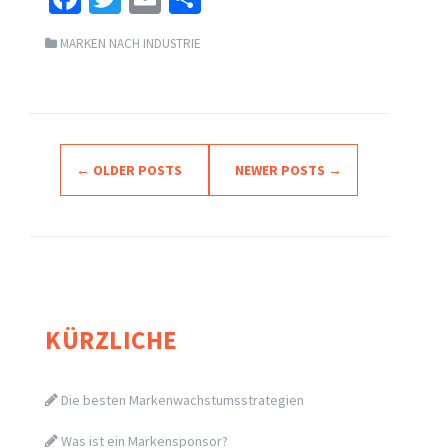
ce
wi
m
h
MARKEN NACH INDUSTRIE
b
tt
ai
ar
o
er
l
e
o
k
Posts
←
OLDER POSTS
NEWER POSTS
→
navigation
KÜRZLICHE
Die besten Markenwachstumsstrategien
Was ist ein Markensponsor?