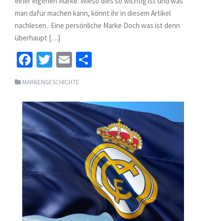
einer eigenen Marke. Wieso dies so wichtig ist und was
man dafür machen kann, könnt ihr in diesem Artikel
nachlesen. Eine persönliche Marke Doch was ist denn
überhaupt […]
Fa
T
E
S
ce
wi
m
h
MARKENGESCHICHTE
b
tt
ai
ar
o
er
l
e
o
k