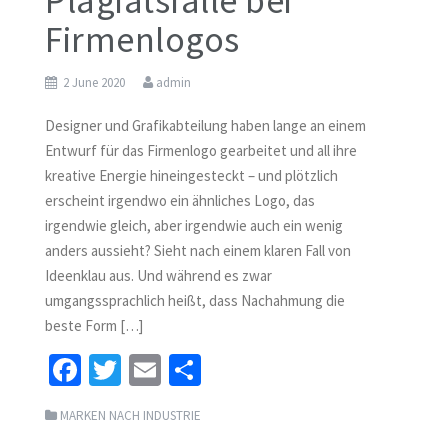
Plagiatsfälle bei
Firmenlogos
2 June 2020
admin
Designer und Grafikabteilung haben lange an einem
Entwurf für das Firmenlogo gearbeitet und all ihre
kreative Energie hineingesteckt – und plötzlich
erscheint irgendwo ein ähnliches Logo, das
irgendwie gleich, aber irgendwie auch ein wenig
anders aussieht? Sieht nach einem klaren Fall von
Ideenklau aus. Und während es zwar
umgangssprachlich heißt, dass Nachahmung die
beste Form […]
Fa
T
E
S
ce
wi
m
h
MARKEN NACH INDUSTRIE
b
tt
ai
ar