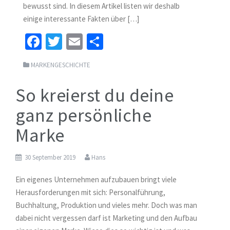
bewusst sind. In diesem Artikel listen wir deshalb
einige interessante Fakten über […]
Fa
T
E
S
ce
wi
m
h
MARKENGESCHICHTE
b
tt
ai
ar
o
er
l
e
So kreierst du deine
o
ganz persönliche
k
Marke
30 September 2019
Hans
Ein eigenes Unternehmen aufzubauen bringt viele
Herausforderungen mit sich: Personalführung,
Buchhaltung, Produktion und vieles mehr. Doch was man
dabei nicht vergessen darf ist Marketing und den Aufbau