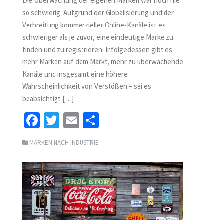
Die Überwachung der eigenen Marken war noch nie
so schwierig. Aufgrund der Globalisierung und der
Verbreitung kommerzieller Online-Kanäle ist es
schwieriger als je zuvor, eine eindeutige Marke zu
finden und zu registrieren. Infolgedessen gibt es
mehr Marken auf dem Markt, mehr zu überwachende
Kanäle und insgesamt eine höhere
Wahrscheinlichkeit von Verstößen – sei es
beabsichtigt […]
Fa
T
E
S
ce
wi
m
h
MARKEN NACH INDUSTRIE
b
tt
ai
ar
o
er
l
e
o
k